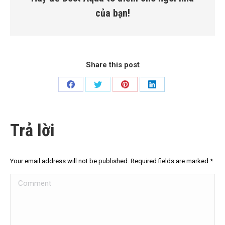
của bạn!
Share this post
Share
Share
Share
Share
on
on
on
on
Facebook
Twitter
Pinterest
LinkedIn
Trả lời
Your email address will not be published. Required fields are marked
*
Comment