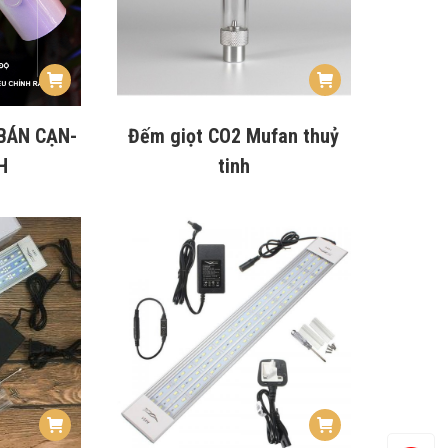
BÁN CẠN-
Đếm giọt CO2 Mufan thuỷ
H
tinh