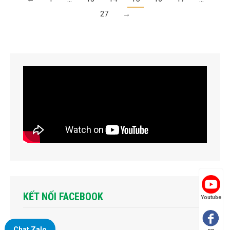
27
→
KẾT NỐI FACEBOOK
Youtube
Chat Zalo