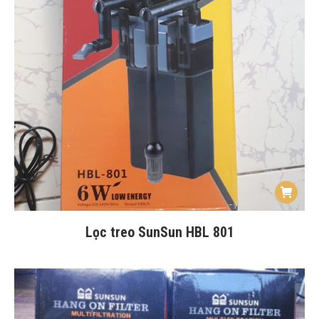
Lọc treo SunSun HBL 801