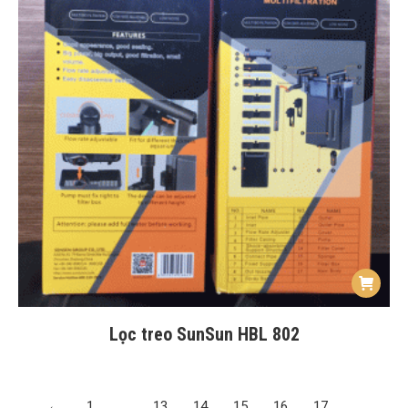
Lọc treo SunSun HBL 802
←
1
…
13
14
15
16
17
…