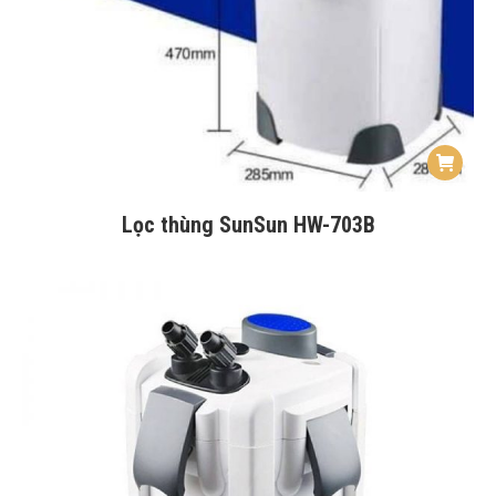
Lọc thùng SunSun HW-703B