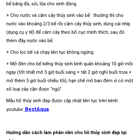
bể bằng đá, sỏi, lũa cho sinh động.
+ Cho nước và cắm cây thủy sinh vào bể : thường thì cho
nước vào khoảng 2/3 bể rồi cắm cây thủy sinh, dùng cái nhíp
(dụng cụ y tế) để cắm cây theo bố cục mình thích, sau đó
thêm đầy nước vào bể.
+ Cho lọc bể cá chạy liên tục không ngừng
+ Mở đèn cho bể kiếng thủy sinh bình quân khoảng 10 giờ mỗi
ngày (tốt nhất mở 5 giờ buổi sáng + tắt 2 giờ nghỉ buổi trưa +
mở thêm 5 giờ buổi chiều tối), hạn chế mở ban đêm vì có một
số loại cây cần được “ngủ”.
Mẫu hồ thủy sinh đẹp được cập nhật liên tục trên kênh
BestAqua
youtube:
Hướng dẫn cách làm phân nền cho hồ thủy sinh đẹp tại