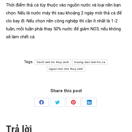
Thời điểm thả cá tùy thuộc vào nguồn nước và loại nền bạn
chọn. Nếu là nước máy thì sau khoảng 2 ngày mới thả cá để
clo bay đi. Nếu chọn nền công nghiệp thì cần ít nhất là 1-2
tuần, mỗi tuần phải thay 50% nước để giảm NO3, nếu không
sẽ làm chết cá.
Tags:
Cach lam ho thuy sinh
huong dan lam ho ca
nguoi moi cho thuy sinh
Share this post
Share
Share
Share
Share
on
on
on
on
Facebook
Twitter
Pinterest
LinkedIn
Trả lời