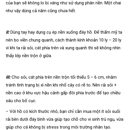
của bạn sẽ không lo bị váng như sử dụng phân nền. Một chai
như vậy dùng cả năm cũng chưa hết.
II:
Dùng tay hay dụng cụ ép nền xuống đáy hồ. Để thẩm mỹ ta
nên bo viền chung quanh, cách thành kính khoản 10 ly – 20 ly
vì khi ta rải sỏi, cát phía trên và xung quanh thì sẽ không nhìn
thấy lớp nền trộn ở giữa.
III:
Cho sỏi, cát phía trên nền trộn tối thiểu 5 – 6 cm, nhằm
tránh tình trạng bị xì nền khi nhổ cây có rễ to. Nên rải sỏi +
nền cao ở khu vực hậu cảnh gấp đôi phía trước để tạo chiều
sâu cho bố cục.
– Với hồ có kích thước nhỏ, bạn chỉ cần mua một ít sỏi suối
rải bên dưới đáy bình vừa giúp tạo chỗ cho vi sinh trú ngụ, vừa
giúp cho cá không bị stress trong môi trường nhân tạo.