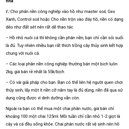
nhà
I :
Cho phân nền công nghiệp vào hồ như master soil, Gex
Xanh, Control soil hoặc Cho nền trộn vào đáy hồ, nền có dạng
dẻo như đất sét nên rất dễ thao tác.
– Hồ nhỏ nuôi cá thì không cần phân nền, bạn chỉ cần sỏi suối
là đủ. Tuy nhiên nhiều bạn rất thích trồng cây thủy sinh kết hợp
chung với nuôi cá.
– Các loại phân nền công nghiệp thường bán một bịch luôn
2kg, giá bán rẻ nhất là 55k/bịch
– Có vài giải pháp cho bạn. Bạn có thể liên hệ người quen chơi
thủy sinh, lấy một ít nền cỡ nắm tay là đủ dùng, nền đã qua sử
dụng cũng được vì dinh dưỡng vẫn còn.
Ngoài ra bạn có thể mua một chai phân nước, giá bán chỉ
khoảng 100 một chai 125ml. Mỗi tuần chỉ cần nhỏ 1-2 giọt là
cây và cá đều sống khỏe. Chai phân nước rất vệ sinh nên hồ